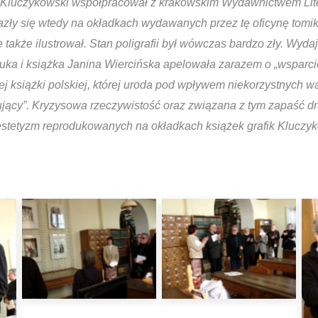
w Kluczykowski współpracował z krakowskim Wydawnictwem Lit
alazły się wtedy na okładkach wydawanych przez tę oficynę tomi
e także ilustrował. Stan poligrafii był wówczas bardzo zły. Wyda
tuka
i książka Janina Wiercińska apelowała zarazem o „wsparci
ej książki polskiej, której uroda pod wpływem niekorzystnych 
ujący”. Kryzysowa rzeczywistość oraz związana z tym zapaść d
estetyzm reprodukowanych na okładkach książek grafik Kluczy