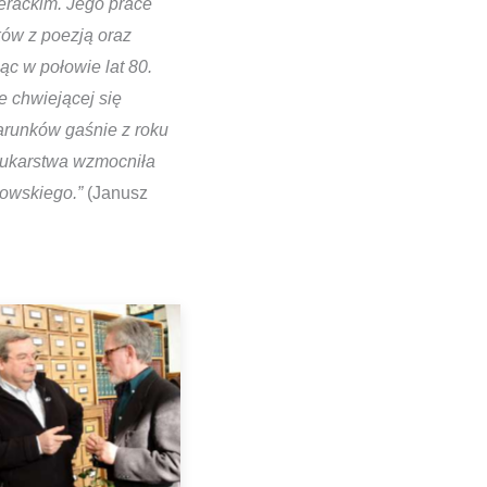
erackim. Jego prace
ków z poezją oraz
jąc w połowie lat 80.
e chwiejącej się
warunków gaśnie z roku
rukarstwa wzmocniła
kowskiego.”
(Janusz