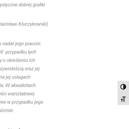
styczne dobrej grafiki
Stanisław Kluczykowski)
u nadał jego pracom
. W przypadku tych
 o określeniu ich
zywistością oraz jej
a jej usługach
ta. W akwafortach
Toggl
ości warsztatowej
Toggl
iwnie w przypadku jego
alizmie