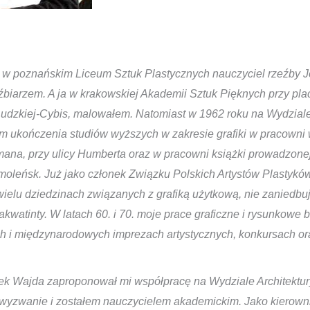
 w poznańskim Liceum Sztuk Plastycznych nauczyciel rzeźby Józ
biarzem. A ja w krakowskiej Akademii Sztuk Pięknych przy pla
Rudzkiej-Cybis, malowałem. Natomiast w 1962 roku na Wydzial
om ukończenia studiów wyższych w zakresie grafiki w pracowni
ana, przy ulicy Humberta oraz w pracowni książki prowadzonej 
moleńsk. Już jako członek Związku Polskich Artystów Plastyk
wielu dziedzinach związanych z grafiką użytkową, nie zaniedbu
 akwatinty. W latach 60. i 70. moje prace graficzne i rysunkowe b
h i międzynarodowych imprezach artystycznych, konkursach o
zek Wajda zaproponował mi współpracę na Wydziale Architektu
 wyzwanie i zostałem nauczycielem akademickim. Jako kierown