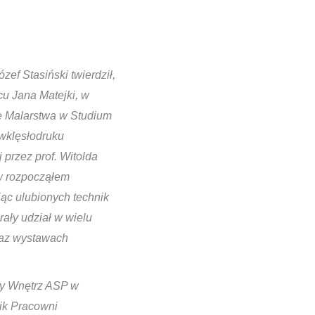
ef Stasiński twierdził,
cu Jana Matejki, w
e Malarstwa w Studium
 wklęsłodruku
przez prof. Witolda
ów rozpocząłem
jąc ulubionych technik
rały udział w wielu
raz wystawach
ry Wnętrz ASP w
ik Pracowni