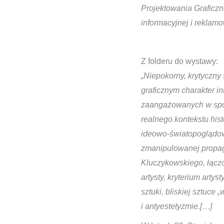
Projektowania Graficzn
informacyjnej i reklam
Z folderu do wystawy:
„Niepokorny, krytyczny
graficznym charakter i
zaangażowanych w społe
realnego kontekstu hist
ideowo-światopoglądow
zmanipulowanej propaga
Kluczykowskiego, łączo
artysty, kryterium arty
sztuki, bliskiej sztuc
i antyestetyzmie.[…]