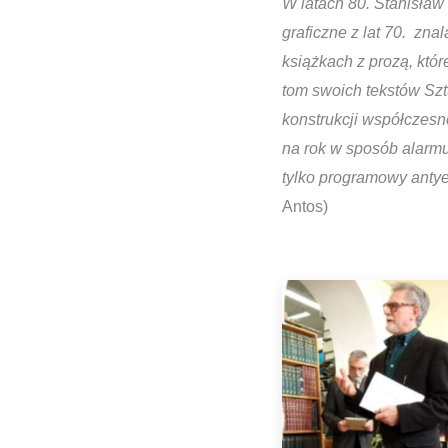
W latach 80. Stanisła
graficzne z lat 70. zn
książkach z prozą, któr
tom swoich tekstów Sz
konstrukcji współczesn
na rok w sposób alarm
tylko programowy anty
Antos)