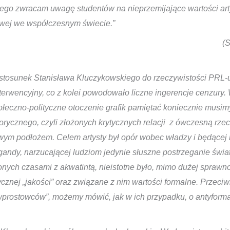
ego zwracam uwagę studentów na nieprzemijające wartości arty
owej we współczesnym świecie.”
(
 stosunek Stanisława Kluczykowskiego do rzeczywistości PRL-
nterwencyjny, co z kolei powodowało liczne ingerencje cenzury
czno-polityczne otoczenie grafik pamiętać koniecznie musimy
orycznego, czyli złożonych krytycznych relacji z ówczesną rzec
ym podłożem. Celem artysty był opór wobec władzy i będącej n
ndy, narzucającej ludziom jedynie słuszne postrzeganie świa
nych czasami z akwatintą, nieistotne było, mimo dużej sprawn
stycznej „jakości” oraz związane z nim wartości formalne. Przec
e „wprostowców”, możemy mówić, jak w ich przypadku, o antyform