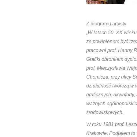
Z biogramu artysty:
„W latach 50. XX wieku
że powinienem być rzeź
pracowni prof. Hanny 
Grafiki obroniłem dypl
prof. Mieczysława Wejm
Chomicza, przy ulicy S
działalność twórczą w 
graficznych: akwaforty,
ważnych ogólnopolskic
środowiskowych.
W roku 1981 prof. Les
Krakowie. Podjąłem to