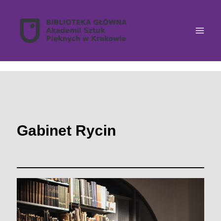
Przejdź
do
treści
Gabinet Rycin