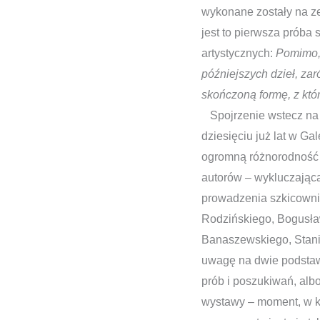
wykonane zostały na z
jest to pierwsza próba 
artystycznych:
Pomimo, 
późniejszych dzieł, za
skończoną formę, z któr
Spojrzenie wstecz na 
dziesięciu już lat w Ga
ogromną różnorodność 
autorów – wykluczając
prowadzenia szkicowni
Rodzińskiego, Bogusła
Banaszewskiego, Stani
uwagę na dwie podstawo
prób i poszukiwań, alb
wystawy – moment, w kt