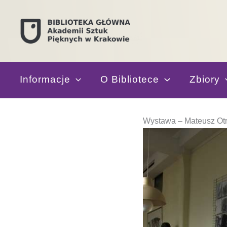
Przejdź
do
treści
Informacje
O Bibliotece
Zbiory
Wystawa – Mateusz Ot