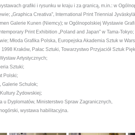
wystawach grafiki i rysunku w kraju i za granicą, m.in.: w Ogóln
wie; „Graphica Creativa”, International Print Triennial Jyväskylä
lmen Galerie Kunen (Niemcy); w Ogólnopolskiej Wystawie Grafi
temporary Print Exhibition „Poland and Japan” w Tama-Tokyo; 
owie; Młoda Grafika Polska, Europejska Akademia Sztuk w War
1998 Kraków, Pałac Sztuki, Towarzystwo Przyjaciół Sztuk Pię
Wystaw Artystycznych;
eria Sztuki;
t Polski;
, Galerie Schulok;
Kultury Żydowskiej;
a u Dyplomatów, Ministerstwo Spraw Zagranicznych,
nogórski, wystawa habilitacyjna.