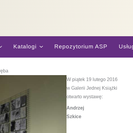
Katalogi
Repozytorium ASP
Usłu
ręba
W piątek 19 lutego 2016
w Galerii Jednej Książki
otwarto wystawę:
Andrzej
Szkice