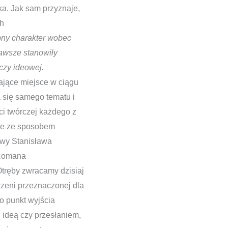
a. Jak sam przyznaje,
ch
bny charakter wobec
zawsze stanowiły
czy ideowej.
ające miejsce w ciągu
a się samego tematu i
i twórczej każdego z
ane ze sposobem
awy Stanisława
 Romana
tręby zwracamy dzisiaj
rzeni przeznaczonej dla
o punkt wyjścia
 ideą czy przesłaniem,