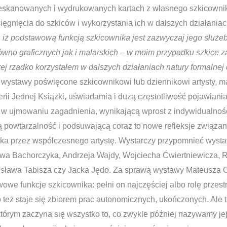
eskanowanych i wydrukowanych kartach z własnego szkicownik
sięgnięcia do szkiców i wykorzystania ich w dalszych działania
iż podstawową funkcją szkicownika jest zazwyczaj jego służe
równo graficznych jak i malarskich – w moim przypadku szkice 
ej rzadko korzystałem w dalszych działaniach natury formalnej 
wystawy poświęcone szkicownikowi lub dziennikowi artysty, m
lerii Jednej Książki, uświadamia i dużą częstotliwość pojawiani
w ujmowaniu zagadnienia, wynikającą wprost z indywidualnośc
ą powtarzalność i podsuwającą coraz to nowe refleksje związ
ka przez współczesnego artystę. Wystarczy przypomnieć wyst
wa Bachorczyka, Andrzeja Wajdy, Wojciecha Ćwiertniewicza,
sława Tabisza czy Jacka Jędo. Za sprawą wystawy Mateusza O
we funkcje szkicownika: pełni on najczęściej albo rolę przest
o też staje się zbiorem prac autonomicznych, ukończonych. Ale t
órym zaczyna się wszystko to, co zwykle później nazywamy jej