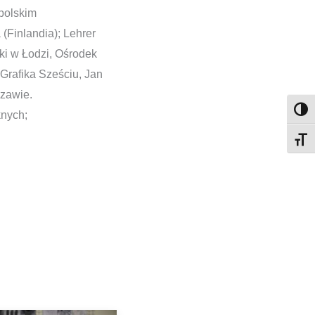
opolskim
 (Finlandia); Lehrer
ki w Łodzi, Ośrodek
Grafika Sześciu, Jan
szawie.
Toggl
knych;
Toggl